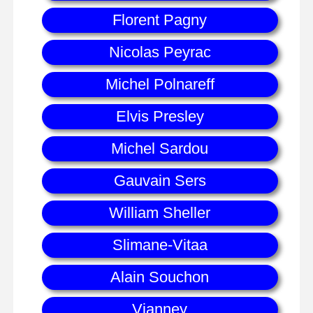
Florent Pagny
Nicolas Peyrac
Michel Polnareff
Elvis Presley
Michel Sardou
Gauvain Sers
William Sheller
Slimane-Vitaa
Alain Souchon
Vianney