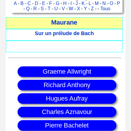
A
-
B
-
C
-
D
-
E
-
F
-
G
-
H
-
I
-
J
-
K
-
L
-
M
-
N
-
O
-
P
-
Q
-
R
-
S
-
T
-
U
-
V
-
W
-
X
-
Y
-
Z
- -
Tous
Maurane
Sur un prélude de Bach
Graeme Allwright
Richard Anthony
Hugues Aufray
Charles Aznavour
Pierre Bachelet