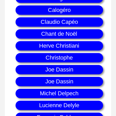
Calogéro
Claudio Capéo
Chant de Noël
Herve Christiani
Christophe
Joe Dassin
Joe Dassin
Michel Delpech
Lucienne Delyle