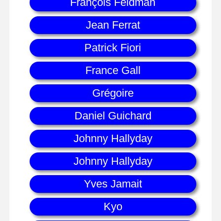
François Feldman
Jean Ferrat
Patrick Fiori
France Gall
Grégoire
Daniel Guichard
Johnny Hallyday
Johnny Hallyday
Yves Jamait
Kyo