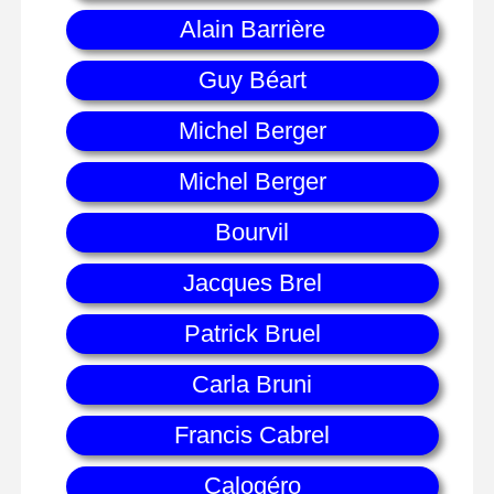
Alain Barrière
Guy Béart
Michel Berger
Michel Berger
Bourvil
Jacques Brel
Patrick Bruel
Carla Bruni
Francis Cabrel
Calogéro