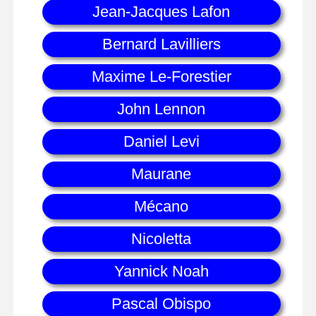
Jean-Jacques Lafon
Bernard Lavilliers
Maxime Le-Forestier
John Lennon
Daniel Levi
Maurane
Mécano
Nicoletta
Yannick Noah
Pascal Obispo