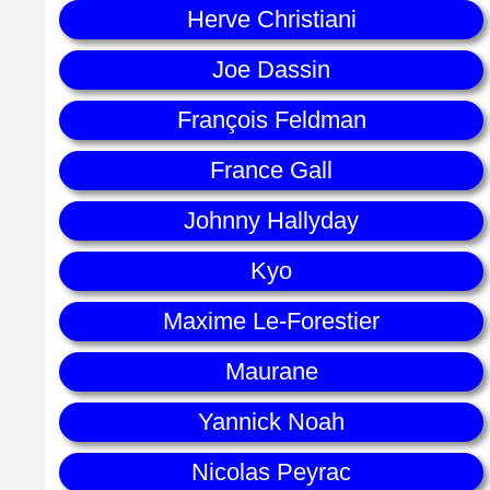
Herve Christiani
Joe Dassin
François Feldman
France Gall
Johnny Hallyday
Kyo
Maxime Le-Forestier
Maurane
Yannick Noah
Nicolas Peyrac