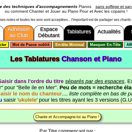
ge des techniques d'accompagnements
Pianos
sans solfège et sans
ou comment Chanter et Jouer au Piano Pour et Avec les copains !
usses notes et toutes les voix sont acceptées... l'important est de partager ses chants
Adhésion
Espace
Tablatures
Actualités
au Club
Débutant
Les Tablatures
Chanson et Piano
Saisir dans l'ordre du titre
séparés par des espaces
. E
" pour "Belle ile en Mer".
Peu de mots = recherche éla
saisir le nom du chanteur
....
liste complète en bas de 
u
saisir '
ukulele
' pour les titres ayant les 3 versions (G.U
Par Titre commençant par :