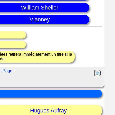
William Sheller
Vianney
tes retirera immédiatement un titre si la
nde.
e Page
-
o
Hugues Aufray