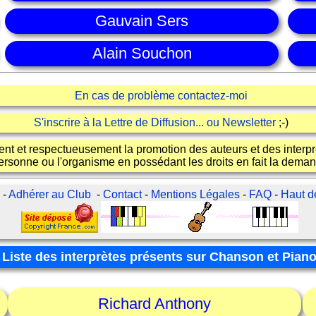
Gauvain Sers
Alain Souchon
En cas de problème contactez-moi
S'inscrire à la Lettre de Diffusion... ou Newsletter
;-)
ent et respectueusement la promotion des auteurs et des interprè
ersonne ou l'organisme en possédant les droits en fait la dema
l
-
Adhérer au Club
-
Contact
-
Mentions Légales
-
FAQ
-
Haut d
Liste des interprètes présents sur Chanson et Pian
Richard Anthony