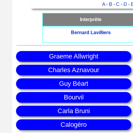
A
-
B
-
C
-
D
-
Interprète
Bernard Lavilliers
Graeme Allwright
Charles Aznavour
Guy Béart
Bourvil
Carla Bruni
Calogéro