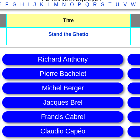
E
-
F
-
G
-
H
-
I
-
J
-
K
-
L
-
M
-
N
-
O
-
P
-
Q
-
R
-
S
-
T
-
U
-
V
-
W
-
Titre
Stand the Ghetto
Richard Anthony
Pierre Bachelet
Michel Berger
Jacques Brel
Francis Cabrel
Claudio Capéo