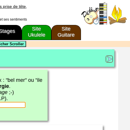
 prise de tête,
 et ses sentiments
Site
Site
Stages
Ukulele
Guitare
x : "bel mer" ou "ile
rgie
.
page
;-)
.P).