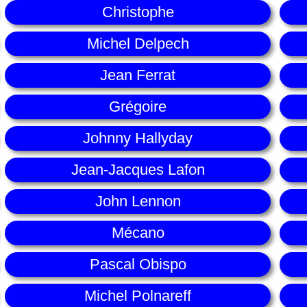
Christophe
Michel Delpech
Jean Ferrat
Grégoire
Johnny Hallyday
Jean-Jacques Lafon
John Lennon
Mécano
Pascal Obispo
Michel Polnareff