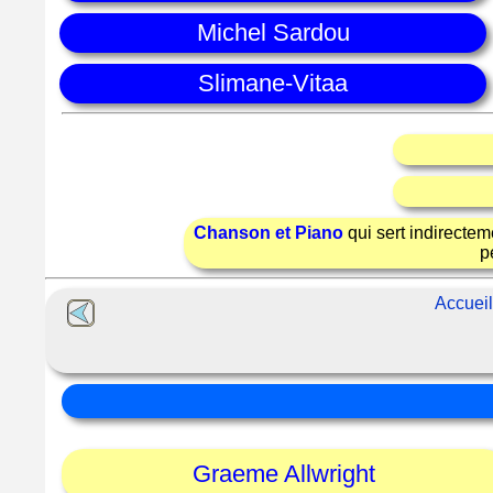
Michel Sardou
Slimane-Vitaa
Chanson et Piano
qui sert indirectem
p
Accuei
Graeme Allwright