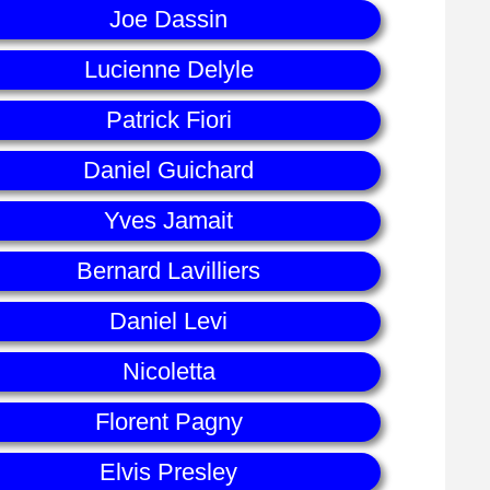
Joe Dassin
Lucienne Delyle
Patrick Fiori
Daniel Guichard
Yves Jamait
Bernard Lavilliers
Daniel Levi
Nicoletta
Florent Pagny
Elvis Presley