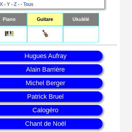
X
-
Y
-
Z
- -
Tous
Piano
Guitare
Ukulélé
Hugues Aufray
Alain Barrière
Michel Berger
Patrick Bruel
Calogéro
Chant de Noël