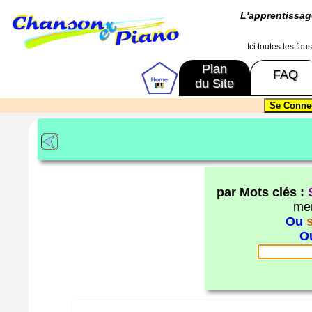
L'apprentissa
Ici toutes les fa
Plan
FAQ
du Site
par Mots clés :
mer
Ou
O